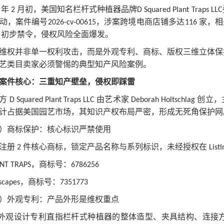
年
月初，美国知名栏杆式种植器品牌
6
2
D Squared Plant Traps LLC
动，案件编号
，涉案跨境电商店铺多达
家，相
2026-cv-00615
116
初步禁令，侵权风险全面爆发。
I
维权并非单一权利攻击，而是外观专利、商标、版权三维立体保
艺类目卖家必须警惕的典型知产风险案例。
案件核心：三重知产壁垒，侵权即踩雷
方
由艺术家
创立，
D Squared Plant Traps LLC
Deborah Holtschlag
计占据美国园艺市场，其知识产权布局严密，形成无死角保护网
）商标保护：核心标识严禁使用
注册
件核心商标，锁定产品名称与系列标识，未经授权在
2
Listi
，商标号：
ANT TRAPS
6786256
，商标号：
lscapes
7351773
）外观专利：产品外形是维权重点
外观设计专利直指栏杆式种植器的整体造型、夹具结构、连接