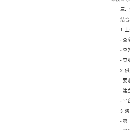
三、
结合
上
1.
查
-
查
-
查
-
供
2.
要
-
建
-
平
-
遇
3.
第
-