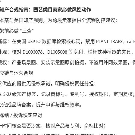
知产合规指南：园艺类目卖家必做风控动作
本案与美国知产规则，为跨境卖家提供全流程防控建议：
架前必做
三查
“
”
商标：在美国
数据库检索核心词，禁用
、
USPTO
PLANT TRAPS
rai
外观：核对
、
等专利，栏杆式种植器的夹具
D1003076
D1005008
版权：产品场景图、安装示意图原创拍摄，不盗用外网效果图，
应链与运营合规
求供应商提供无侵权承诺，明确侵权责任分担；
立
级知产标签，记录商标号、专利号、授权期限，定期复核
SKU
台完成品牌备案，提升申诉与维权效率。
冻结
投诉快速应对
/
一时间核查是否涉案，核对产品与专利、商标比对；