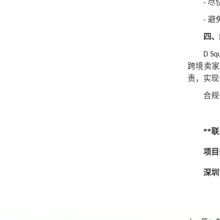
尽
-
避
-
四、
D Sq
跨境卖
责，实现
合规
**
项目
深圳