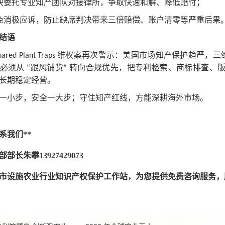
快委托专业知产团队对接律所，争取快速和解、降低赔付；
免消极应诉，防止缺席判决带来三倍赔偿、账户清零等严重后果
结语
维权案再次警示：美国市场知产保护趋严，三
uared Plant Traps
家必须从
跟风铺货
转向合规优先，把专利检索、商标排查、
“
”
长期稳定经营。
一小步，安全一大步；守住知产红线，方能深耕海外市场。
联系我们**
部部长朱攀
13927429073
市设施农业行业知识产权保护工作站，为您提供免费咨询服务，