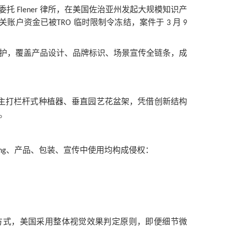
委托
律所，在美国佐治亚州发起大规模知识产
Flener
关账户资金已被
临时限制令冻结，案件于
月
TRO
3
9
护，覆盖产品设计、品牌标识、场景宣传全链条，成
主打栏杆式种植器、垂直园艺花盆架，凭借创新结构
。
、产品、包装、宣传中使用均构成侵权：
ng
方式，美国采用整体视觉效果判定原则，即便细节微