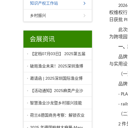
知识产权工作站
202
权维权行
乡村振兴
日获批
P
此次
为跨境园
会展资讯
一、
【定档07月03日】 2025第五届
品牌
与实用设
生物光照技术论坛
破局渔业未来！2025深圳渔博
（一
会论坛及活动亮点全
邀请函 | 2025深圳国际渔业博
品牌
览会
【活动通知】2025麻类产业沙
- PL
龙（第16场）
智慧渔业沙龙暨乡村振兴技能
- rai
（二
公益培训成功召开
荷兰&德国商务考察：解锁农业
件
2
科技与大麻产业
2025 年德国柏林大麻展-Mary