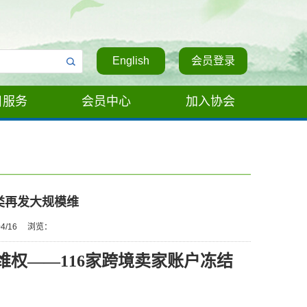
English
会员登录
目服务
会员中心
加入协会
类再发大规模维
4/16
浏览：
维权
——116家跨境卖家账户冻结