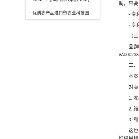
调，只要
Jane Berlin
优质农产品进口暨农业科技国
专
-
专
-
际合作交流会成功
（三
品
VA000238
二、
本案
对卖
冻
1.
维
2.
和
3.
这也
维权目标