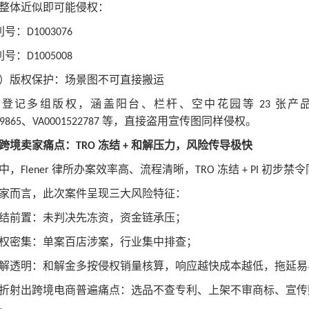
整体近似即可能侵权：
利号：
D1003076
利号：
D1005008
）版权保护：场景图不可直接搬运
牌登记多组版权，涵盖阳台、栏杆、空中花园等
张产
23
、
等，直接盗用宣传图同样侵权。
9865
VA0001522787
跨境卖家痛点：
冻结
和解压力，风险传导极快
TRO
+
中，
律所办案效率高、流程清晰，
冻结
初步禁令
Flener
TRO
+ PI
家而言，此次案件呈现三大风险特征：
结前置：未判决先冻资，资金链承压；
权密集：单案百店涉案，行业集中排查；
解透明：和解金多按侵权销量核算，响应越快成本越低，拖延易
折射出跨境电商普遍痛点：选品不查专利、上架不审商标、宣传
。