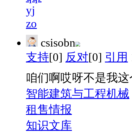
yj
zo
csisobn
支持
[0]
反对
[0]
引用
咱们啊哎呀不是我这
智能建筑与工程机械
租售情报
知识文库