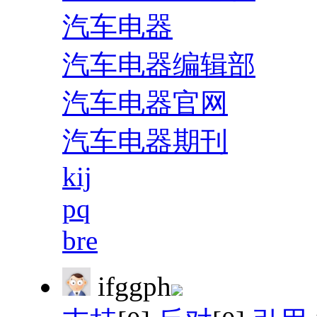
汽车电器
汽车电器编辑部
汽车电器官网
汽车电器期刊
kij
pq
bre
ifggph