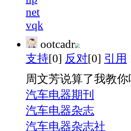
net
vqk
ootcadr
支持
[0]
反对
[0]
引用
周文芳说算了我教你
汽车电器期刊
汽车电器杂志
汽车电器杂志社