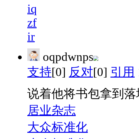
iq
zf
ir
oqpdwnps
支持
[0]
反对
[0]
引用
说着他将书包拿到落
居业杂志
大众标准化