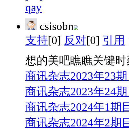
qay
csisobn
支持
[0]
反对
[0]
引用
想的美吧瞧瞧关键时
商讯杂志2023年23
商讯杂志2023年24
商讯杂志2024年1期
商讯杂志2024年2期