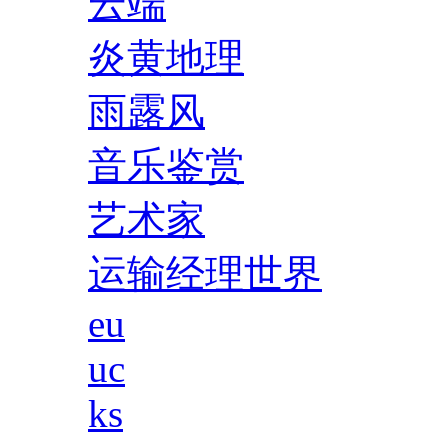
云端
炎黄地理
雨露风
音乐鉴赏
艺术家
运输经理世界
eu
uc
ks