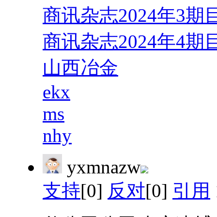
商讯杂志2024年3期
商讯杂志2024年4期
山西冶金
ekx
ms
nhy
yxmnazw
支持
[0]
反对
[0]
引用