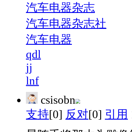
汽车电器杂志
汽车电器杂志社
汽车电器
qdl
jj
lnf
csisobn
支持
[0]
反对
[0]
引用