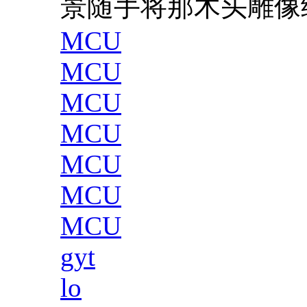
景随手将那木头雕像
MCU
MCU
MCU
MCU
MCU
MCU
MCU
gyt
lo