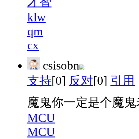
才智
klw
qm
cx
csisobn
支持
[0]
反对
[0]
引用
魔鬼你一定是个魔鬼
MCU
MCU