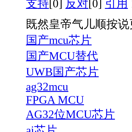
支持
[0]
反对
[0]
引用
既然皇帝气儿顺按说
国产mcu芯片
国产MCU替代
UWB国产芯片
ag32mcu
FPGA MCU
AG32位MCU芯片
ai芯片