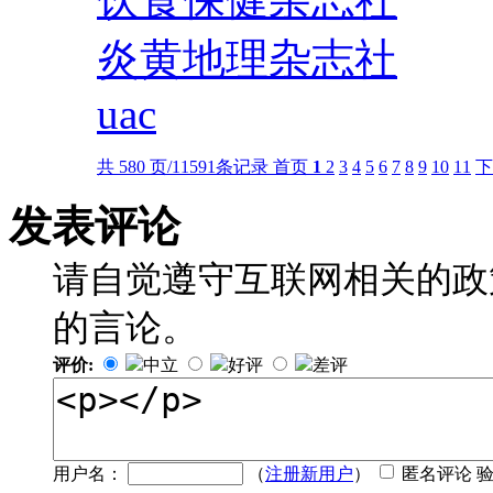
炎黄地理杂志社
uac
共 580 页/11591条记录
首页
1
2
3
4
5
6
7
8
9
10
11
下
发表评论
请自觉遵守互联网相关的政
的言论。
评价:
中立
好评
差评
用户名：
（
注册新用户
）
匿名评论 