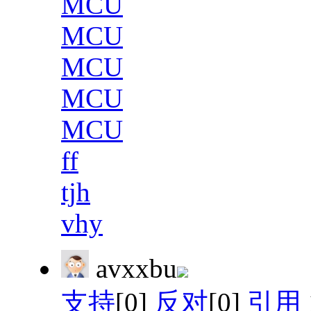
MCU
MCU
MCU
MCU
MCU
ff
tjh
vhy
avxxbu
支持
[0]
反对
[0]
引用