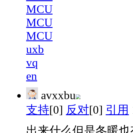
MCU
MCU
MCU
uxb
vq
en
avxxbu
支持
[0]
反对
[0]
引用
出来什么但是冬暖也